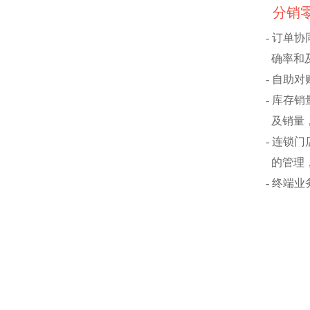
分销
- 订单
确率和
- 自助
- 库存
及销量
- 连锁
的管理，
- 终端