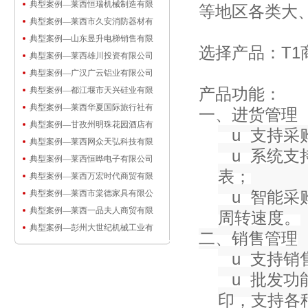
典型案例—莱西恒瑞机械制造有限
等地区各类大
典型案例—莱西市久安消防器材有
典型案例—山东昱升电梯销售有限
选择产品：T1
典型案例—莱西雄川投资有限公司
典型案例—广汉广云铝业有限公司
产品功能：
典型案例—都江堰市天兴硅业有限
典型案例—莱西华夏国际旅行社有
一、进货管理
典型案例—甘孜州明珠花园酒店有
u
支持采
典型案例—莱西网众天弘科技有限
u
系统支
典型案例—莱西恒晔电子有限公司
表；
典型案例—莱西万宏时代商贸有限
u
智能采
典型案例—莱西市棠德家具有限公
典型案例—莱西一品夫人商贸有限
周转速度。
典型案例—彭州大世纪机械工业有
二、销售管理
u
支持销
u
批发功
印，支持各