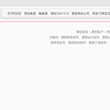
友情链接:
用友集团
畅捷通
用友G6eV11.0
莱西用友公司
用友T1商贸
网站首页
|
典型客户
|
管
关键词：莱西财务软件、莱西会计软件、莱西e
西库管软件、莱西库存软件、莱西工资软件、