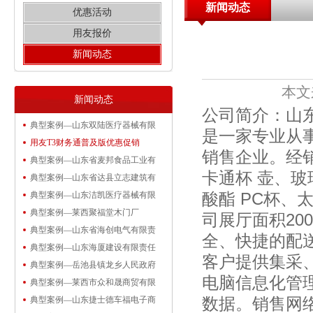
新闻动态
优惠活动
用友报价
新闻动态
本文
新闻动态
公司简介：山东
典型案例—山东双陆医疗器械有限
是一家专业从
用友T3财务通普及版优惠促销
销售企业。
经
典型案例—山东省麦邦食品工业有
卡通杯 壶、玻
典型案例—山东省达县立志建筑有
酸酯 PC杯、
典型案例—山东洁凯医疗器械有限
典型案例—莱西聚福堂木门厂
司展厅面积20
典型案例—山东省海创电气有限责
全、快捷的配
典型案例—山东海厦建设有限责任
客户提供集采
典型案例—岳池县镇龙乡人民政府
电脑信息化管
典型案例—莱西市众和晟商贸有限
数据。销售网
典型案例—山东捷士德车福电子商