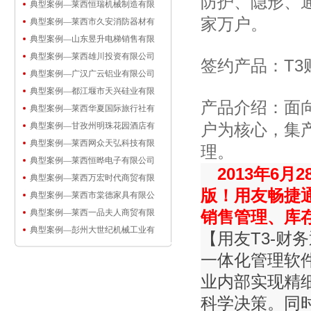
防护、隐形、
典型案例—莱西恒瑞机械制造有限
家万户。
典型案例—莱西市久安消防器材有
典型案例—山东昱升电梯销售有限
典型案例—莱西雄川投资有限公司
签约产品：T3
典型案例—广汉广云铝业有限公司
典型案例—都江堰市天兴硅业有限
产品介绍：面
典型案例—莱西华夏国际旅行社有
户为核心，集
典型案例—甘孜州明珠花园酒店有
典型案例—莱西网众天弘科技有限
理。
典型案例—莱西恒晔电子有限公司
2013年6
典型案例—莱西万宏时代商贸有限
版！用友畅捷通
典型案例—莱西市棠德家具有限公
典型案例—莱西一品夫人商贸有限
销售管理、库
典型案例—彭州大世纪机械工业有
【用友T3-
一体化管理软
业内部实现精
科学决策。同