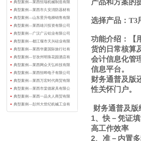
产品和方案的
典型案例—莱西恒瑞机械制造有限
典型案例—莱西市久安消防器材有
典型案例—山东昱升电梯销售有限
选择产品：T3用
典型案例—莱西雄川投资有限公司
典型案例—广汉广云铝业有限公司
功能介绍：
【
典型案例—都江堰市天兴硅业有限
货的日常核算
典型案例—莱西华夏国际旅行社有
典型案例—甘孜州明珠花园酒店有
会计信息化管
典型案例—莱西网众天弘科技有限
信息平台。
典型案例—莱西恒晔电子有限公司
财务通普及版
典型案例—莱西万宏时代商贸有限
性关怀门户。
典型案例—莱西市棠德家具有限公
典型案例—莱西一品夫人商贸有限
典型案例—彭州大世纪机械工业有
财务通普及版
1、快－凭证
高工作效率
2、准－内置