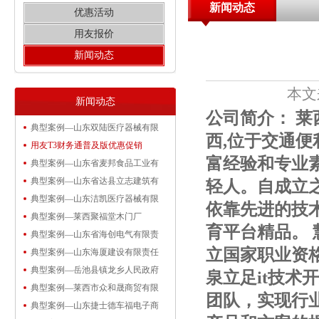
新闻动态
优惠活动
用友报价
新闻动态
本文
新闻动态
公司简介： 
典型案例—山东双陆医疗器械有限
西,位于交通
用友T3财务通普及版优惠促销
富经验和专业
典型案例—山东省麦邦食品工业有
典型案例—山东省达县立志建筑有
轻人。自成立
典型案例—山东洁凯医疗器械有限
依靠先进的技
典型案例—莱西聚福堂木门厂
育平台精品。
典型案例—山东省海创电气有限责
立国家职业资
典型案例—山东海厦建设有限责任
典型案例—岳池县镇龙乡人民政府
泉立足it技
典型案例—莱西市众和晟商贸有限
团队，实现行业
典型案例—山东捷士德车福电子商