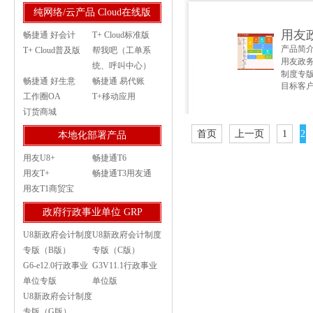
纯网络/云产品 Cloud在线版
用友
畅捷通 好会计
T+ Cloud标准版
产品简
T+ Cloud普及版
帮我吧（工单系
用友政务
统、呼叫中心）
制度专
畅捷通 好生意
畅捷通 易代账
目标客
工作圈OA
T+移动应用
订货商城
首页
上一页
1
2
本地化部署产品
用友U8+
畅捷通T6
用友T+
畅捷通T3用友通
用友T1商贸宝
政府行政事业单位 GRP
U8新政府会计制度
U8新政府会计制度
专版（B版）
专版（C版）
G6-e12.0行政事业
G3V11.1行政事业
单位专版
单位版
U8新政府会计制度
专版（G版）