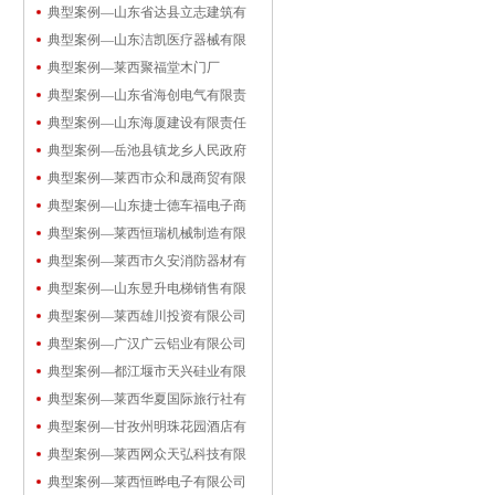
典型案例—山东省达县立志建筑有
典型案例—山东洁凯医疗器械有限
典型案例—莱西聚福堂木门厂
典型案例—山东省海创电气有限责
典型案例—山东海厦建设有限责任
典型案例—岳池县镇龙乡人民政府
典型案例—莱西市众和晟商贸有限
典型案例—山东捷士德车福电子商
典型案例—莱西恒瑞机械制造有限
典型案例—莱西市久安消防器材有
典型案例—山东昱升电梯销售有限
典型案例—莱西雄川投资有限公司
典型案例—广汉广云铝业有限公司
典型案例—都江堰市天兴硅业有限
典型案例—莱西华夏国际旅行社有
典型案例—甘孜州明珠花园酒店有
典型案例—莱西网众天弘科技有限
典型案例—莱西恒晔电子有限公司