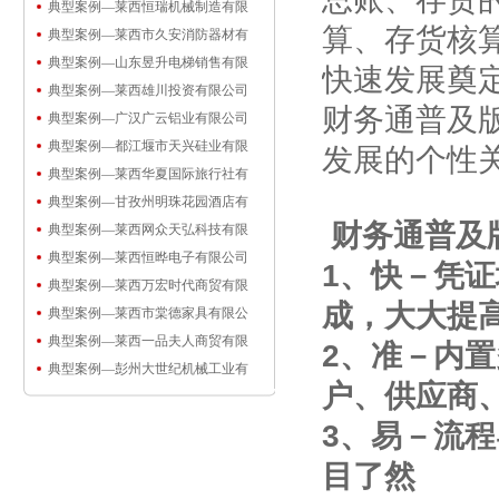
典型案例—莱西恒瑞机械制造有限
算、存货核
典型案例—莱西市久安消防器材有
典型案例—山东昱升电梯销售有限
快速发展奠
典型案例—莱西雄川投资有限公司
财务通普及
典型案例—广汉广云铝业有限公司
典型案例—都江堰市天兴硅业有限
发展的个性
典型案例—莱西华夏国际旅行社有
典型案例—甘孜州明珠花园酒店有
财务通普及
典型案例—莱西网众天弘科技有限
典型案例—莱西恒晔电子有限公司
1、快－凭
典型案例—莱西万宏时代商贸有限
成，大大提
典型案例—莱西市棠德家具有限公
典型案例—莱西一品夫人商贸有限
2、准－内
典型案例—彭州大世纪机械工业有
户、供应商
3、易－流
目了然