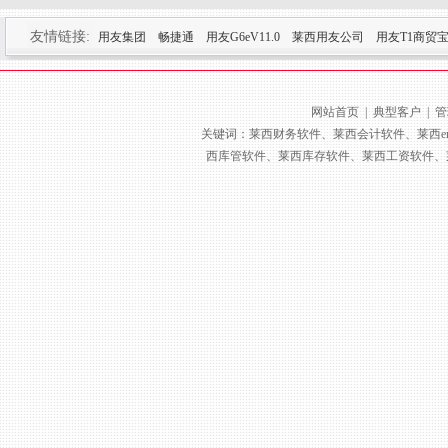
友情链接:
用友集团
畅捷通
用友G6eV11.0
莱西用友公司
用友T1商贸
网站首页
|
典型客户
|
管
关键词：莱西财务软件、莱西会计软件、莱西e
西库管软件、莱西库存软件、莱西工资软件、