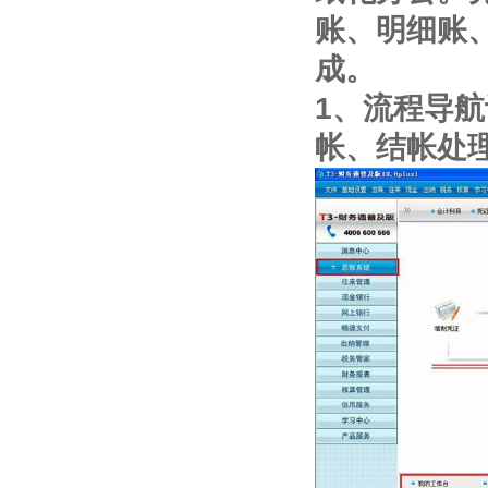
账、明细账
成。
1、流程导
帐、结帐处